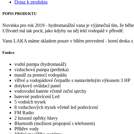
Dotaz k produktu
POPIS PRODUKTU
Novinka pro rok 2019 - hydromasážní vana je výjimečná tím, že běh
Uživatel má tak pocit, jako kdyby na něj tekl vodopád v přírodě.
Vanu LAKA máme skladem pouze v bílém provedení - horní deska z u
Funkce
vodní pumpa (hydromasáž)
vzduchová pumpa (perlinka)
masáž za pomocí vodopádu
vířivé a vodopádové čerpadlo s nastavitelným výkonem 3 HP
dotykový ovládací panel
vodovodní baterie včetně ruční sprchy
barevné podsvícení Led
5 vodních trysek
8 vzduchových trysek včetně led podsvícení
FM Radio
2 luxusní opěrky hlavy
Bluetooth (možnost propojení s telefonem)
Příhřev vody