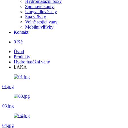
Hydromasážní boxy
Sprchové kouty
Umyvadlové sety
Spa vířivky
Volně stojící vany
Mobilní vířívky
Kontakt
0 Kč
Úvod
Produkty
Hydromasážní vany
LAKA
01.jpg
03.jpg
04.jpg