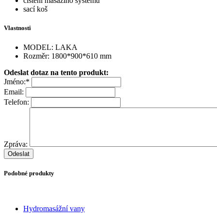
čištění masážího systému
sací koš
Vlastnosti
MODEL: LAKA
Rozměr: 1800*900*610 mm
Odeslat dotaz na tento produkt:
Jméno:*
Email:
Telefon:
Zpráva:
Podobné produkty
Hydromasážní vany