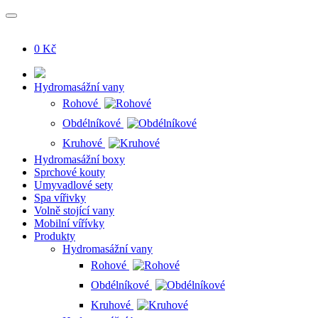
0 Kč
Hydromasážní vany
Rohové
Obdélníkové
Kruhové
Hydromasážní boxy
Sprchové kouty
Umyvadlové sety
Spa vířivky
Volně stojící vany
Mobilní vířívky
Produkty
Hydromasážní vany
Rohové
Obdélníkové
Kruhové