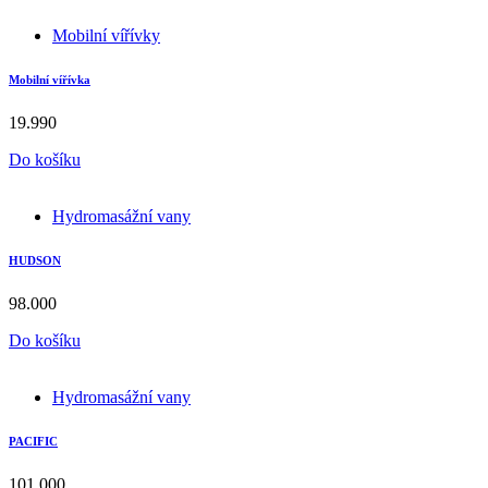
Mobilní vířívky
Mobilní vířívka
19.990
Do košíku
Hydromasážní vany
HUDSON
98.000
Do košíku
Hydromasážní vany
PACIFIC
101.000