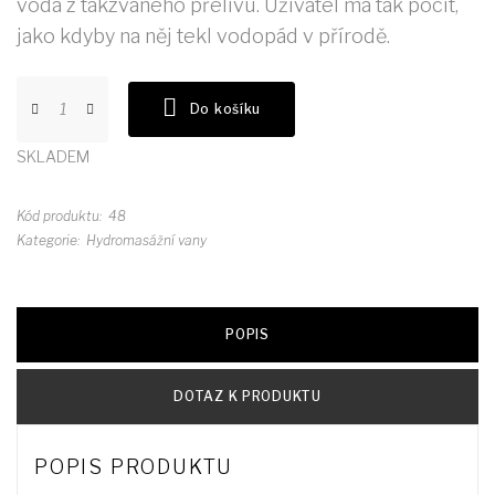
voda z takzvaného přelivu. Uživatel má tak pocit,
jako kdyby na něj tekl vodopád v přírodě.
Do košíku
SKLADEM
Kód produktu
48
Kategorie
Hydromasážní vany
POPIS
DOTAZ K PRODUKTU
POPIS PRODUKTU