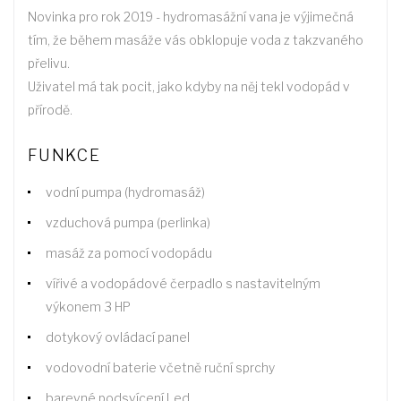
Novinka pro rok 2019 - hydromasážní vana je výjimečná
tím, že během masáže vás obklopuje voda z takzvaného
přelivu.
Uživatel má tak pocit, jako kdyby na něj tekl vodopád v
přírodě.
FUNKCE
vodní pumpa (hydromasáž)
vzduchová pumpa (perlinka)
masáž za pomocí vodopádu
vířivé a vodopádové čerpadlo s nastavitelným
výkonem 3 HP
dotykový ovládací panel
vodovodní baterie včetně ruční sprchy
barevné podsvícení Led