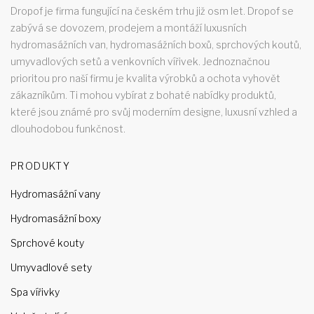
Dropof je firma fungující na českém trhu již osm let. Dropof se
zabývá se dovozem, prodejem a montáží luxusních
hydromasážních van, hydromasážních boxů, sprchových koutů,
umyvadlových setů a venkovních vířivek. Jednoznačnou
prioritou pro naší firmu je kvalita výrobků a ochota vyhovět
zákazníkům. Ti mohou vybírat z bohaté nabídky produktů,
které jsou známé pro svůj moderním designe, luxusní vzhled a
dlouhodobou funkčnost.
PRODUKTY
Hydromasážní vany
Hydromasážní boxy
Sprchové kouty
Umyvadlové sety
Spa vířivky